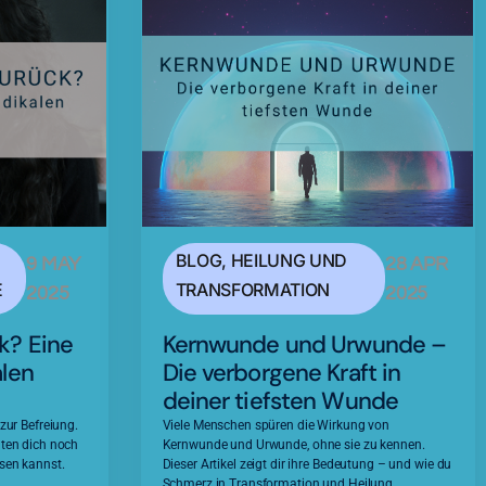
BLOG
,
HEILUNG UND
9 MAY
28 APR
E
TRANSFORMATION
2025
2025
k? Eine
Kernwunde und Urwunde –
alen
Die verborgene Kraft in
deiner tiefsten Wunde
zur Befreiung.
Viele Menschen spüren die Wirkung von
hten dich noch
Kernwunde und Urwunde, ohne sie zu kennen.
ösen kannst.
Dieser Artikel zeigt dir ihre Bedeutung – und wie du
Schmerz in Transformation und Heilung