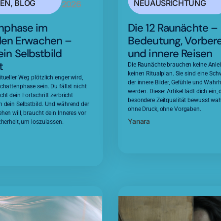
EN
,
BLOG
NEUAUSRICHTUNG
2026
nphase im
Die 12 Raunächte –
llen Erwachen –
Bedeutung, Vorber
in Selbstbild
und innere Reisen
t
Die Raunächte brauchen keine Anle
keinen Ritualplan. Sie sind eine Schw
tueller Weg plötzlich enger wird,
der innere Bilder, Gefühle und Wahrh
chattenphase sein. Du fällst nicht
werden. Dieser Artikel lädt dich ein, 
cht dein Fortschritt zerbricht
besondere Zeitqualität bewusst w
n dein Selbstbild. Und während der
ohne Druck, ohne Vorgaben.
hen will, braucht dein Inneres vor
Yanara
cherheit, um loszulassen.