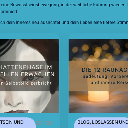
eine Bewusstseinsbewegung, in der weibliche Führung wieder ihr
dominiert.
sich dein Inneres neu ausrichtet und dein Leben eine tiefere Stim
TSEIN UND
BLOG
,
LOSLASSEN UN
22 FEB