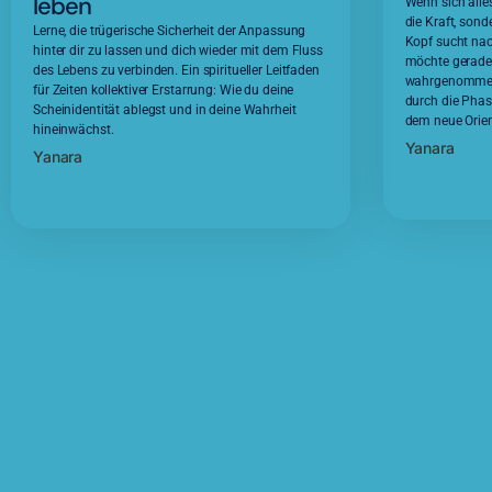
leben
Wenn sich alles 
die Kraft, sond
Lerne, die trügerische Sicherheit der Anpassung
Kopf sucht nac
hinter dir zu lassen und dich wieder mit dem Fluss
möchte gerade 
des Lebens zu verbinden. Ein spiritueller Leitfaden
wahrgenommen w
für Zeiten kollektiver Erstarrung: Wie du deine
durch die Phas
Scheinidentität ablegst und in deine Wahrheit
dem neue Orien
hineinwächst.
Yanara
Yanara