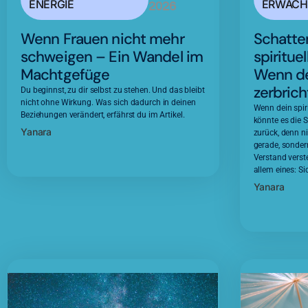
ENERGIE
ERWACH
2026
Wenn Frauen nicht mehr
Schatte
schweigen – Ein Wandel im
spiritue
Machtgefüge
Wenn de
zerbrich
Du beginnst, zu dir selbst zu stehen. Und das bleibt
nicht ohne Wirkung. Was sich dadurch in deinen
Wenn dein spiri
Beziehungen verändert, erfährst du im Artikel.
könnte es die S
Yanara
zurück, denn ni
gerade, sonder
Verstand verste
allem eines: Si
Yanara