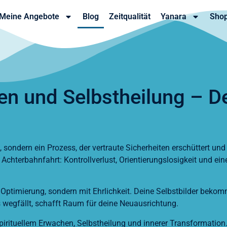
Meine Angebote
Blog
Zeitqualität
Yanara
Sho
en und Selbstheilung – D
s, sondern ein Prozess, der vertraute Sicherheiten erschüttert un
chterbahnfahrt: Kontrollverlust, Orientierungslosigkeit und eine
it Optimierung, sondern mit Ehrlichkeit. Deine Selbstbilder be
 wegfällt, schafft Raum für deine Neuausrichtung.
pirituellem Erwachen, Selbstheilung und innerer Transformation