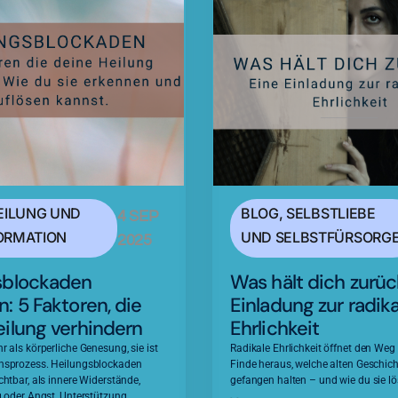
EILUNG UND
BLOG
,
SELBSTLIEBE
4 SEP
ORMATION
UND SELBSTFÜRSORG
2025
sblockaden
Was hält dich zurüc
: 5 Faktoren, die
Einladung zur radik
eilung verhindern
Ehrlichkeit
r als körperliche Genesung, sie ist
Radikale Ehrlichkeit öffnet den Weg 
insprozess. Heilungsblockaden
Finde heraus, welche alten Geschic
chtbar, als innere Widerstände,
gefangen halten – und wie du sie l
g oder Angst, Unterstützung