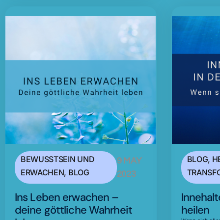
BEWUSSTSEIN UND
BLOG
,
H
9 MAY
ERWACHEN
,
BLOG
TRANSF
2023
Ins Leben erwachen –
Innehalt
deine göttliche Wahrheit
heilen