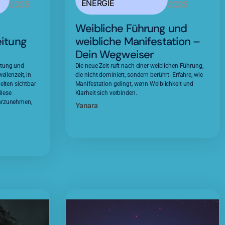
ENERGIE
2025
2025
Weibliche Führung und
eitung
weibliche Manifestation –
Dein Wegweiser
itung und
Die neue Zeit ruft nach einer weiblichen Führung,
ellenzeit, in
die nicht dominiert, sondern berührt. Erfahre, wie
eiten sichtbar
Manifestation gelingt, wenn Weiblichkeit und
diese
Klarheit sich verbinden.
ahrzunehmen,
Yanara