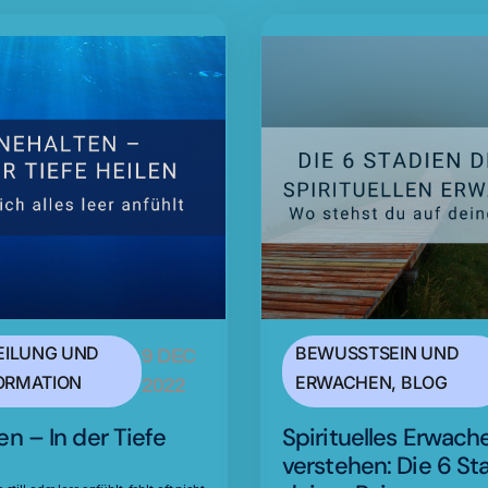
EILUNG UND
BEWUSSTSEIN UND
9 DEC
ORMATION
ERWACHEN
,
BLOG
2022
en – In der Tiefe
Spirituelles Erwach
verstehen: Die 6 St