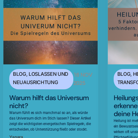
BLOG
,
LOSLASSEN UND
BLOG
,
H
16 NOV
NEUAUSRICHTUNG
TRANSF
2025
Warum hilft das Universum
Heilung
nicht?
erkennen
deine H
Warum fühlt es sich manchmal so an, als würde
das Universum dich im Stich lassen? Dieser Artikel
Heilung ist meh
zeigt die wichtigsten energetischen Spielregeln, die
ein Bewusstse
entscheiden, ob Unterstützung fließt oder stockt.
wirken oft unsi
Yanara
Pflichterfüllun