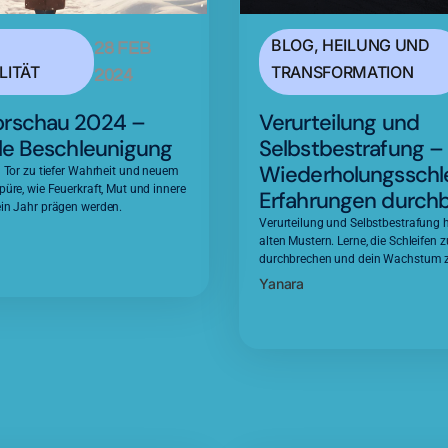
BLOG
,
HEILUNG UND
28 FEB
LITÄT
TRANSFORMATION
2024
orschau 2024 –
Verurteilung und
lle Beschleunigung
Selbstbestrafung –
Wiederholungsschlei
n Tor zu tiefer Wahrheit und neuem
püre, wie Feuerkraft, Mut und innere
Erfahrungen durch
in Jahr prägen werden.
Verurteilung und Selbstbestrafung h
alten Mustern. Lerne, die Schleifen z
durchbrechen und dein Wachstum z
Yanara