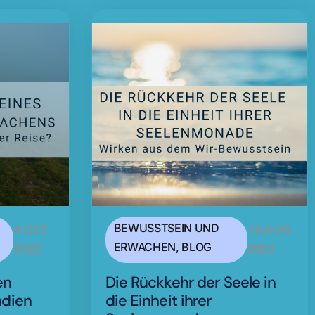
BEWUSSTSEIN UND
4 OCT
18 AUG
ERWACHEN
,
BLOG
2022
2022
en
Die Rückkehr der Seele in
adien
die Einheit ihrer