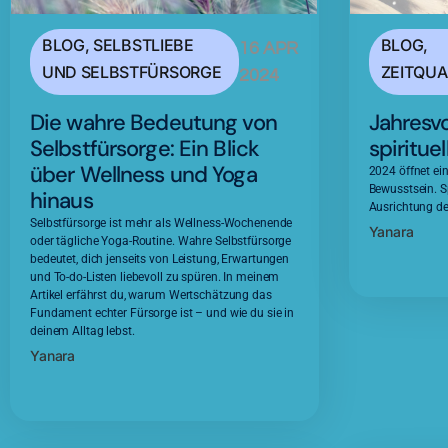
BLOG
,
SELBSTLIEBE
BLOG
,
16 APR
UND SELBSTFÜRSORGE
ZEITQUA
2024
Die wahre Bedeutung von
Jahresv
Selbstfürsorge: Ein Blick
spiritue
über Wellness und Yoga
2024 öffnet ei
Bewusstsein. S
hinaus
Ausrichtung de
Selbstfürsorge ist mehr als Wellness-Wochenende
Yanara
oder tägliche Yoga-Routine. Wahre Selbstfürsorge
bedeutet, dich jenseits von Leistung, Erwartungen
und To-do-Listen liebevoll zu spüren. In meinem
Artikel erfährst du, warum Wertschätzung das
Fundament echter Fürsorge ist – und wie du sie in
deinem Alltag lebst.
Yanara