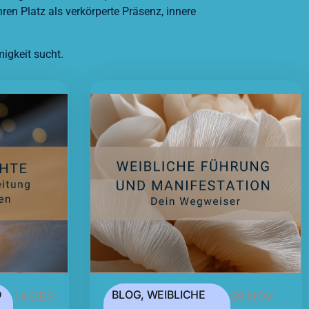
en Platz als verkörperte Präsenz, innere
migkeit sucht.
D
BLOG
,
WEIBLICHE
14 DEC
29 NOV