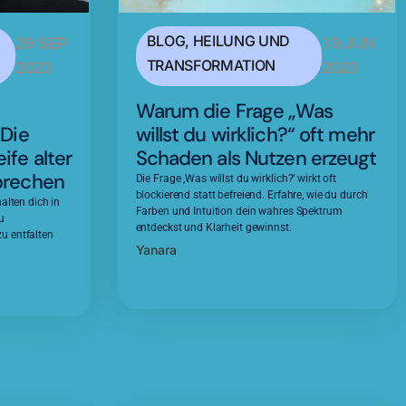
BLOG
,
HEILUNG UND
29 SEP
19 JUN
TRANSFORMATION
2023
2023
Warum die Frage „Was
 Die
willst du wirklich?“ oft mehr
fe alter
Schaden als Nutzen erzeugt
brechen
Die Frage ‚Was willst du wirklich?‘ wirkt oft
blockierend statt befreiend. Erfahre, wie du durch
alten dich in
Farben und Intuition dein wahres Spektrum
u
entdeckst und Klarheit gewinnst.
u entfalten
Yanara