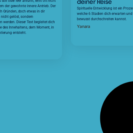
deiner Reise
still oder leer anfühlt, fehlt oft nicht
ern der gewohnte innere Antrieb. Der
Spirituelle Entwicklung ist ein Proze
h Gründen, doch etwas in dir
welche 6 Stadien dich erwarten und 
nicht gelöst, sondern
bewusst durchschreiten kannst.
erden. Dieser Text begleitet dich
Yanara
e des Innehaltens, dem Moment, in
tierung entsteht.