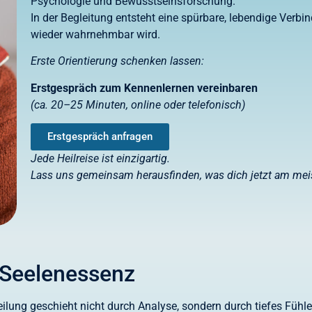
Psychologie und Bewusstseinsforschung.
In der Begleitung entsteht eine spürbare, lebendige Verbin
wieder wahrnehmbar wird.
Erste Orientierung schenken lassen:
Erstgespräch zum Kennenlernen vereinbaren
(ca. 20–25 Minuten, online oder telefonisch)
Erstgespräch anfragen
Jede Heilreise ist einzigartig.
Lass uns gemeinsam herausfinden, was dich jetzt am meis
e Seelenessenz
ilung geschieht nicht durch Analyse, sondern durch tiefes Fühle