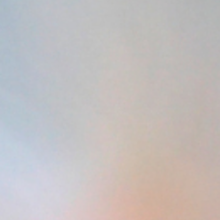
Körper häufig unmittelbar.
Denn jedes emotionale und energetische Thema
findet früher oder später seinen Weg in die
körperliche Wahrnehmung.
Und hier beginnt der Übergang zur Körperebene:
Je offener dein Herz ist, desto stärker spürst du
nicht nur Gefühle, sondern auch die feinsten
Reaktionen deines Körpers.
Die Zeitqualität verstärkt diesen Prozess zusätzlich,
weil sich viele kollektive und persönliche Themen
gleichzeitig lösen und reorganisieren.
Dein Körper wird dadurch zu einem direkten
Spiegel:
Er zeigt dir, wo du dich ausdehnst, wo du dich
begrenzt und wo alte Muster noch wirken.
Er reagiert genau dort, wo deine innere Grenze neu
gesetzt, geöffnet oder gestärkt werden möchte.