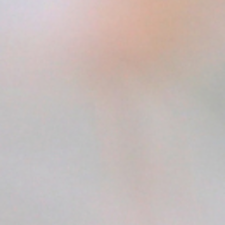
Wenn du wissen möchtest, wie innere Blockaden
Heilung verhindern, kannst du unterstützend den
Artikel
5 Faktoren, die deine Heilung
verhindern
lesen.
Und so verschmelzen Herzöffnung und
Körperwahrnehmung zu einem einzigen Prozess.
Körperliche Symptome
der Herzöffnung – die
wichtigsten Bereiche
Der Körper als Grenze und
als Tor