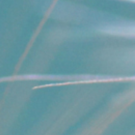
Wir gehen über Grenzen, vereinnahmen,
kompensieren, drängen. Doch diese Bewegung
entsteht nicht aus Stärke, sondern ebenfalls aus
Mangel. Wir versuchen von außen zu holen, um zu
stopfen, was innerlich unerfüllt ist.
Eine tiefere Betrachtung dieser Dynamik findest du
auch im Artikel
Loslassen – mit diesen 4 Schritten
gelingt es
dir
.
Beide Extreme beruhen auf derselben Dynamik: Der
eigene Raum ist nicht vollständig bewohnt.
Erst wenn du deinen inneren Raum selbsterfüllt
bewohnst, wird Beziehung möglich: Du erfährst
Nähe ohne Überforderung, Verbindung ohne Verlust
und Präsenz ohne Kampf.
Und genau an dieser Stelle beginnt dein Körper
mitzuwirken.