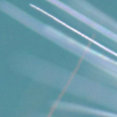
deutlicher rückt ein zentrales Thema in dein
Bewusstsein:
Dein eigener Raum
.
Denn sobald du innerlich weiter wirst, spürst du
auch klarer, wo du dich selbst verlässt, um etwas zu
erfüllen, was dir nicht entspricht.
Wenn wir unseren inneren Raum nicht selbst
erfüllen, müssen wir um ihn kämpfen.
Solange wir ihn nicht als selbstverständlich
empfinden, rutschen wir in alte Pole:
Minus-Pol –
Wenn du deinen
Raum verlässt
Wir treten zurück, machen uns klein, glauben, unser
Raum sei zu viel oder nicht gerechtfertigt.
Plus-Pol – Wenn du Grenzen
missachtest