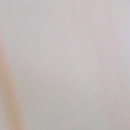
Der Körper reagiert derzeit besonders stark.
Denn überall dort, wo er zwischen Innen und Außen
unterscheidet, wird Abgrenzung sichtbar:
1. Immunsystem –
Abgrenzung auf biologischer
Ebene
Weil das Immunsystem ständig entscheidet, was zu
dir gehört und was nicht, reagiert es besonders
sensibel, wenn sich deine inneren Grenzen
verschieben.
Deshalb treten jetzt häufiger auf:
Infektanfälligkeit
Autoimmunreaktionen
Allergien