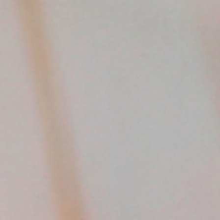
chronische Entzündungen
Mehr dazu findest du im Artikel
Kernwunde und
Urwunde
– die verborgene Kraft, der die Wurzel
vieler Reaktionen verständlich macht.
2. Haut und Schleimhäute –
unsere äußerste Grenze
Wenn du dich selbst nicht spürst, reagiert die Haut.
Typische Reaktionen sind:
Neurodermitis
Juckreiz
Ekzeme
Herpes
3. Darm – emotionale