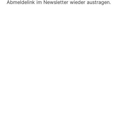
Abmeldelink im Newsletter wieder austragen.
Schutzschild des Körpers
Sobald der innere Halt wackelt oder sogar fehlt, baut
der Körper Spannung auf, um sich abzugrenzen und
zu schützen:
verspannte Schultern
Kieferdruck
Nackenblockaden
Rückenthemen
Schutzpanzerung in Brust oder Bauch
7. Urogenital – Stress und
Rückzug
Das Urogenitalsystem ist extrem stresssensibel.