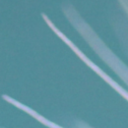
Ganz im Gegenteil: Dein System beginnt die
Taubheit abzustreifen.
Was du jetzt fühlst, will nicht stören, es will
zurück in die Verbindung
.
Dein Körper zeigt dir, was er lange getragen hat.
Und ebenso zeigt er dir, wo Heilung jetzt möglich
ist, gerade an Stellen, die du bisher für
unveränderlich gehalten hast.
Der eigene Raum – das
stille Thema hinter allen
Herzöffnungen
Je weiter sich dein Herzraum öffnet, desto