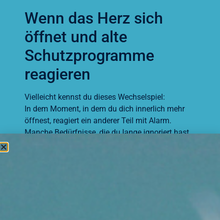
Wenn das Herz sich
öffnet und alte
Schutzprogramme
reagieren
Vielleicht kennst du dieses Wechselspiel:
In dem Moment, in dem du dich innerlich mehr
öffnest, reagiert ein anderer Teil mit Alarm.
Manche Bedürfnisse, die du lange ignoriert hast,
werden plötzlich laut.
Und wie aus dem Nichts tauchen körperliche
Empfindungen auf, die du kaum zuordnen
kannst.
Doch bitte interpretiere das nicht als
„Rückschritt“.