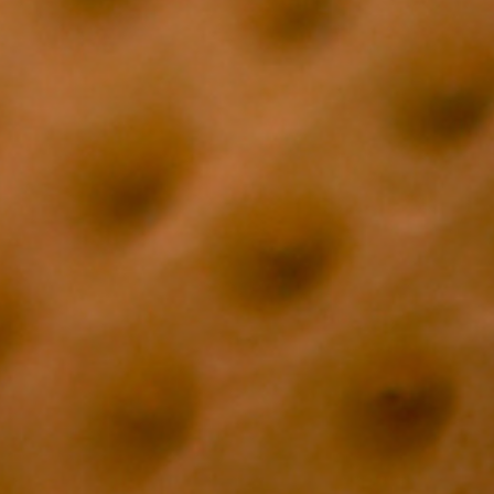
4. Atem – Raum, den du
einnehmen darfst
Asthma, Engegefühl, Atemnot oder unruhige
Atmung zeigen oft:
Ich brauche Raum, aber ich nehme ihn nicht.
Auch
die Stimme meldet sich mit Heiserkeit.
5. Nervensystem – wenn der
Reizfilter überflutet ist