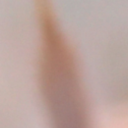
Aufnahmefähigkeit
Der Darm ist das Tor zwischen Außenwelt und
innerem System.
Wer emotional zu viel aufnimmt, spürt oft:
Reizdarm
Blähungen
Unverträglichkeiten
Durchfälle oder Verstopfung
Auch der Magen reagiert, wenn er mehr aufnimmt,
als er verdauen kann.