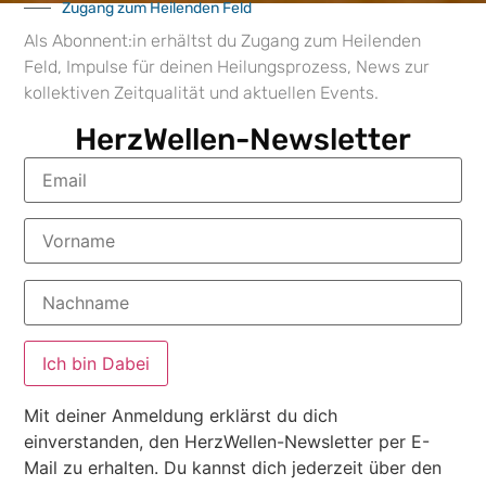
Zugang zum Heilenden Feld
Wenn Abgrenzung fehlt, entsteht Überreizung. Der
Als Abonnent:in erhältst du Zugang zum Heilenden
Sympathikus fährt dauerhaft hoch, bis der Körper
Feld, Impulse für deinen Heilungsprozess, News zur
nicht mehr kann. Die Zeitqualität überflutet viele
kollektiven Zeitqualität und aktuellen Events.
Nervensysteme.
Typische Reaktionen sind:
HerzWellen-Newsletter
Schlafstörungen
Erschöpfung
Migräne
Tinnitus
Übererregbarkeit
Wenn du tiefer verstehen möchtest, wie das
Nervensystem spirituelle Prozesse begleitet, hilft dir
Mit deiner Anmeldung erklärst du dich
Durch die Angst
– dein Fahrplan für Krisenzeiten.
einverstanden, den HerzWellen-Newsletter per E-
Mail zu erhalten. Du kannst dich jederzeit über den
6. Bewegungsapparat – der